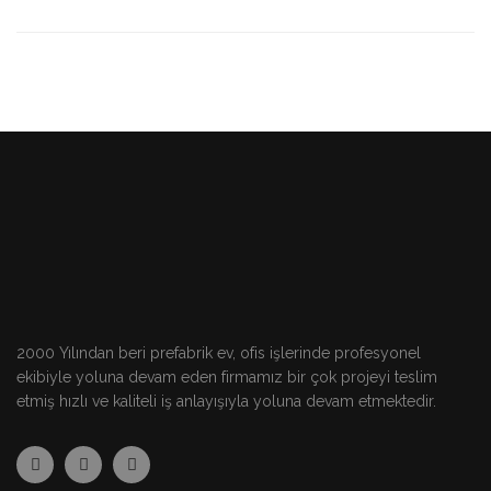
2000 Yılından beri prefabrik ev, ofis işlerinde profesyonel
ekibiyle yoluna devam eden firmamız bir çok projeyi teslim
etmiş hızlı ve kaliteli iş anlayışıyla yoluna devam etmektedir.