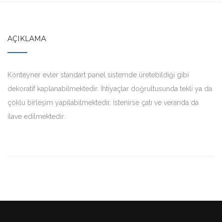
AÇIKLAMA
Konteyner evler standart panel sistemde üretebildiği gibi
dekoratif kaplanabilmektedir. İhtiyaçlar doğrultusunda tekli ya da
çoklu birleşim yapılabilmektedir. İstenirse çatı ve veranda da
ilave edilmektedir.